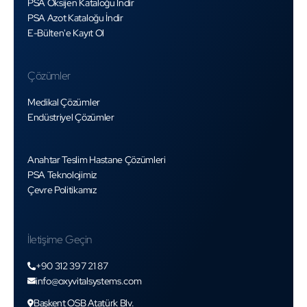
PSA Oksijen Kataloğu İndir
PSA Azot Kataloğu İndir
E-Bülten'e Kayıt Ol
Çözümler
Medikal Çözümler
Endüstriyel Çözümler
Anahtar Teslim Hastane Çözümleri
PSA Teknolojimiz
Çevre Politikamız
İletişime Geçin
+90 312 397 21 87
info@oxyvitalsystems.com
Başkent OSB Atatürk Blv.