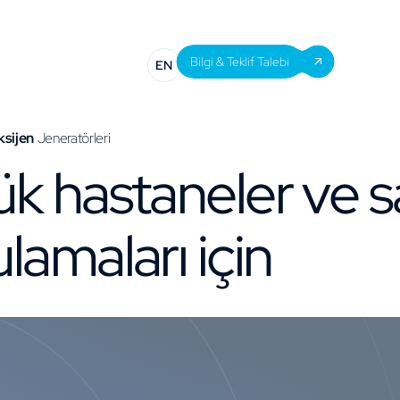
EN
Bilgi & Teklif Talebi
sijen
Jeneratörleri
k hastaneler ve s
lamaları için