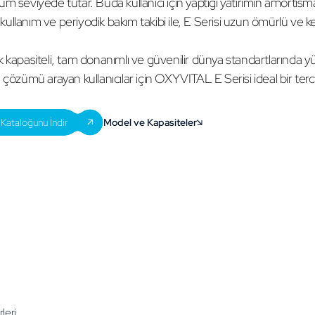
m seviyede tutar. Buda kullanıcı için yaptığı yatırımın amortism
i kullanım ve periyodik bakım takibi ile, E Serisi uzun ömürlü ve kes
 kapasiteli, tam donanımlı ve güvenilir dünya standartlarında yüks
 çözümü arayan kullanıcılar için OXYVITAL E Serisi ideal bir terci
Kataloğunu İndir
Model ve Kapasiteler
leri