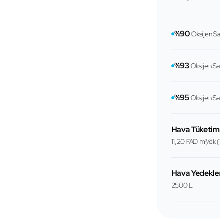
%90
Oksijen Saf
%93
Oksijen Saf
%95
Oksijen Saf
Hava Tüketim
11,20 FAD m³/dk (
Hava Yedekle
2500 L