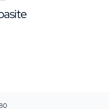
pasite
-80