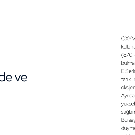
OXYVIT
kullan
(870 –
bulmak
E Seri
nde ve
tankı,
oksije
Ayrıca
yüksek
sağlan
Bu say
duymad