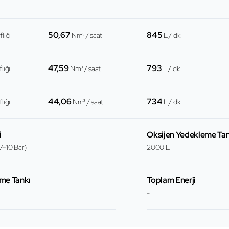
50,67
845
lığı
Nm³ / saat
L / dk
47,59
793
lığı
Nm³ / saat
L / dk
44,06
734
lığı
Nm³ / saat
L / dk
i
Oksijen Yedekleme Tan
7–10 Bar)
2000 L
me Tankı
Toplam Enerji
-