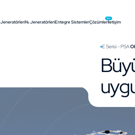
30+
 Jeneratörleri
N₂ Jeneratörleri
Entegre Sistemler
Çözümler
İletişim
E Serisi - PSA
Ok
Büyü
uygu