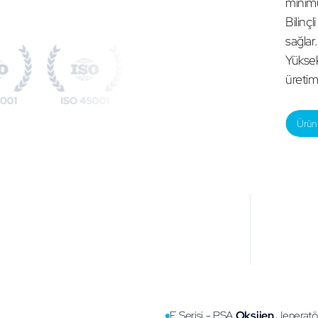
minimu
Bilinçl
sağlar.
Yüksek
üretim
Ürün 
E Serisi - PSA
Oksijen
Jeneratör