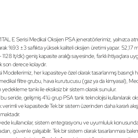
AL E Serisi Medikal Oksijen PSA jeneratörlerimiz, yalnızca atm
arak %93 ±3 saflıkta yüksek kaliteli oksijen üretimi yapar. 52,17
 1128 lt/dk) geniş kapasite aralığı sayesinde, farklı ihtiyaçlara 
 son derece kolaydır.
si Modellerimiz, her kapasiteye özel olarak tasarlanmış basınçl
 medikal filtre grubu, hava kurutucusu (gaz ya da kimyasal), M
n yedekleme tankı ile eksiksiz bir sistem olarak sunulur.
 bu seride, gelişmiş 4’lü grup PSA tank teknolojisi kullanılarak 
 verimli ve kapasitede Tek bir sistem üzerinden daha kararlı akı
maktadır.
ede kullanıcılar, sistem entegrasyonu ve uyumluluk konusunda
an, güvenle çalışabilir. Tek bir sistem olarak tasarlanması bakı