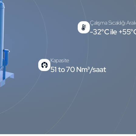
Çalışma Sıcaklığı Aralı
-32°C ile +55°
Kapasite
51 to 70 Nm³/saat