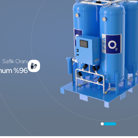
Saflık Oranı
mum %96
0
1